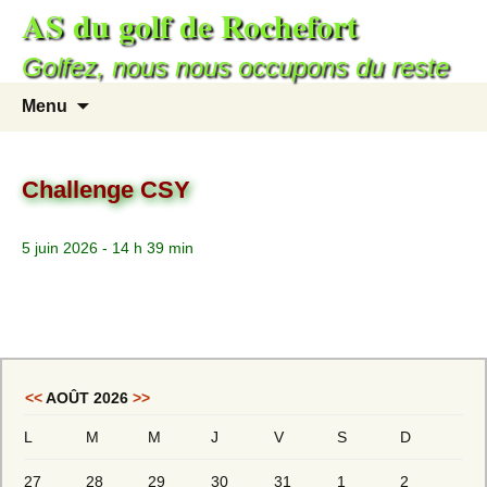
AS du golf de Rochefort
Golfez, nous nous occupons du reste
Menu
Challenge CSY
5 juin 2026 - 14 h 39 min
<<
AOÛT 2026
>>
L
M
M
J
V
S
D
27
28
29
30
31
1
2