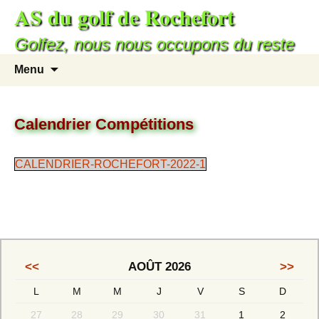
AS du golf de Rochefort
Aller
au
Golfez, nous nous occupons du reste
contenu
Recherc
Menu
Calendrier Compétitions
CALENDRIER-ROCHEFORT-2022-1
<<
AOÛT 2026
>>
L
M
M
J
V
S
D
27
28
29
30
31
1
2