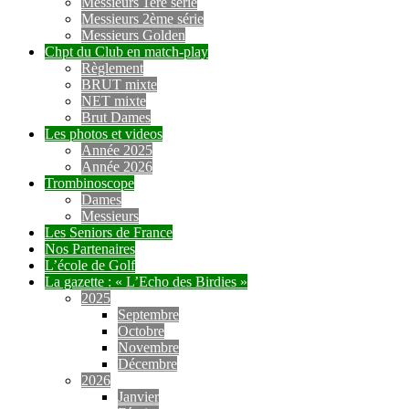
Messieurs 1ère série
Messieurs 2ème série
Messieurs Golden
Chpt du Club en match-play
Règlement
BRUT mixte
NET mixte
Brut Dames
Les photos et videos
Année 2025
Année 2026
Trombinoscope
Dames
Messieurs
Les Seniors de France
Nos Partenaires
L’école de Golf
La gazette : « L’Echo des Birdies »
2025
Septembre
Octobre
Novembre
Décembre
2026
Janvier