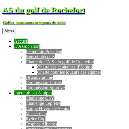
AS du golf de Rochefort
Golfez, nous nous occupons du reste
Menu
Accueil
L’Association
Le mot du Président
Buts et objectifs
Charte de l’A.S. du golf de Rochefort
Charte des capitaines d’équipe
Charte pour les joueurs des équipes
Organigramme
Commission Loisirs
Commission Sportive
Interclub par équipes
Challenge CSY
Challenge Leprêtre
Coupe Hivernale Senior
Master Cup
Ryder Cup
Trophée Albatros